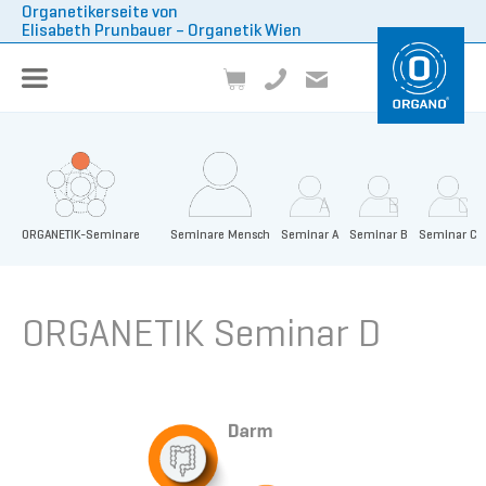
Organetikerseite von
Elisabeth Prunbauer – Organetik Wien
A
B
C
ORGANETIK-Seminare
Seminare Mensch
Seminar A
Seminar B
Seminar C
ORGANETIK Seminar D