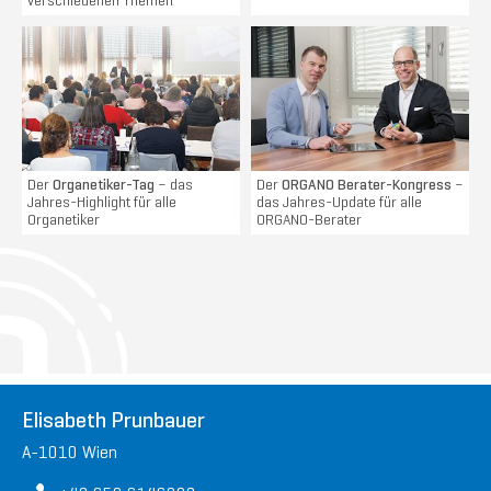
verschiedenen Themen
Der
Organetiker-Tag
– das
Der
ORGANO Berater-Kongress
–
Jahres-Highlight für alle
das Jahres-Update für alle
Organetiker
ORGANO-Berater
Elisabeth Prunbauer
A-1010 Wien