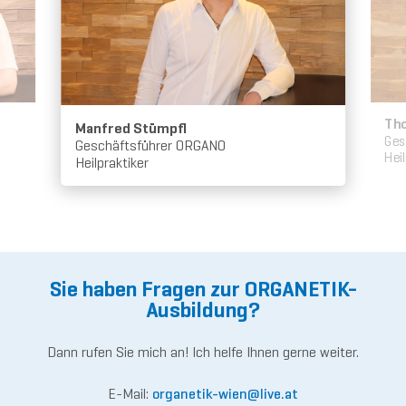
Th
Manfred Stümpfl
Ges
Geschäftsführer ORGANO
Hei
Heilpraktiker
Sie haben Fragen zur ORGANETIK-
Ausbildung?
Dann rufen Sie mich an! Ich helfe Ihnen gerne weiter.
E-Mail:
organetik-wien
@live.
at