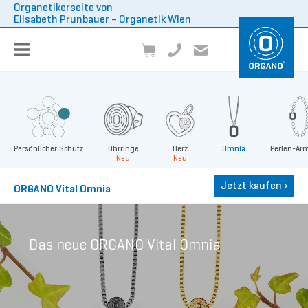
Organetikerseite von
Elisabeth Prunbauer – Organetik Wien
Persönlicher Schutz
Ohrringe
Herz
Omnia
Perlen-Ar
Neu
Neu
Jetzt kaufen
›
ORGANO Vital Omnia
Das neue ORGANO Vital Omnia